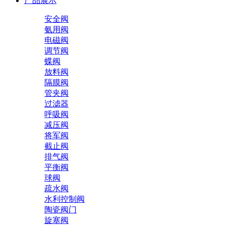
产品展示
安全阀
氨用阀
电磁阀
调节阀
蝶阀
放料阀
隔膜阀
管夹阀
过滤器
呼吸阀
减压阀
将军阀
截止阀
排气阀
平衡阀
球阀
疏水阀
水利控制阀
陶瓷阀门
旋塞阀