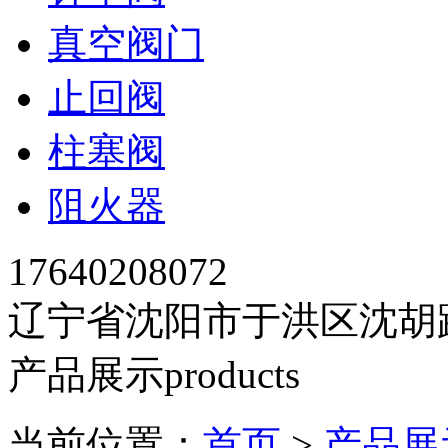
真空阀门
止回阀
柱塞阀
阻火器
17640208072
辽宁省沈阳市于洪区沈胡路5
产品展示
products
当前位置：
首页
>
产品展